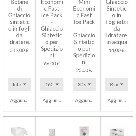
Bobine
Economi
Mini
Ghiaccio
di
c Fast
Economi
Sintetic
Ghiaccio
Ice Pack
c Fast
o in
Sintetic
-
Ice Pack
Foglietti
o in fogli
Ghiaccio
-
da
da
Sintetic
Ghiaccio
Idratare
idratare.
o per
Sintetic
in acqua
Spedizio
o per
549,00 €
14,00 €
ni
Spedizio
ni
66,00 €
25,00 €
Aggiungi al carrello
Aggiungi al carrello
Aggiungi al carrello
Aggiungi al ca