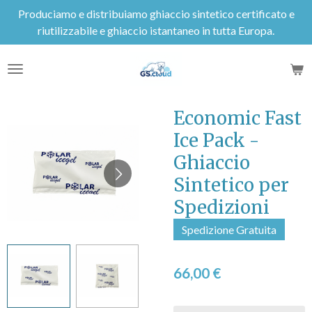
Produciamo e distribuiamo ghiaccio sintetico certificato e
Vai
riutilizzabile e ghiaccio istantaneo in tutta Europa.
al
contenuto
principale
Economic Fast
Ice Pack -
Ghiaccio
Sintetico per
Spedizioni
Spedizione Gratuita
66,00 €