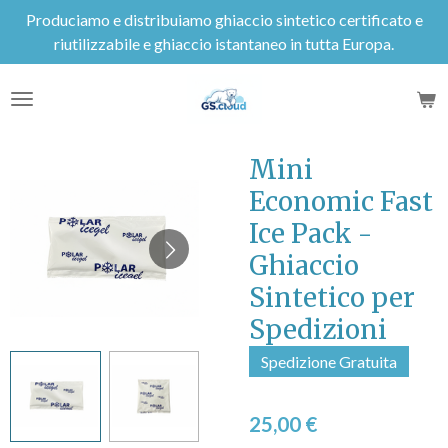
Produciamo e distribuiamo ghiaccio sintetico certificato e
Vai
riutilizzabile e ghiaccio istantaneo in tutta Europa.
al
contenuto
principale
Mini
Economic Fast
Ice Pack -
Ghiaccio
Sintetico per
Spedizioni
Spedizione Gratuita
25,00 €